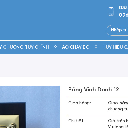
033
096
Y CHƯƠNG TÙY CHỈNH
ÁO CHẠY BỘ
HUY HIỆU C
Bảng Vinh Danh 12
Giao hàng:
Giao hàn
chương tr
Chi tiết:
Giá trên 
Vui lòng 