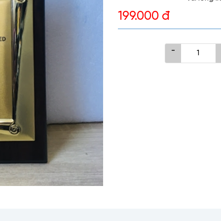
199.000 đ
-