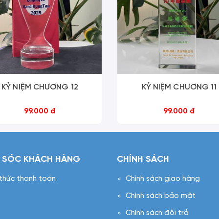
KỶ NIỆM CHƯƠNG 12
KỶ NIỆM CHƯƠNG 11
99.000 đ
99.000 đ
 SÓC KHÁCH HÀNG
CHÍNH SÁCH
 thức thanh toán
Chính sách giao hàng
Chính sách bảo mật
Chính sách đỗi trả