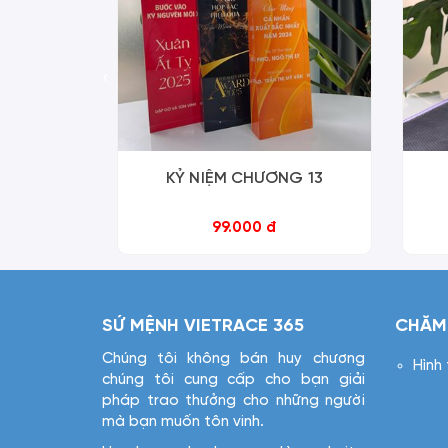
‹
KỶ NIỆM CHƯƠNG 13
99.000 đ
SỨ MỆNH VIETRACE 365
CHĂM
Chúng tôi không bán huy chương
Hình
chúng tôi cung cấp cho bạn giải
pháp trao thưởng cho những người
mà bạn muốn tôn vinh.