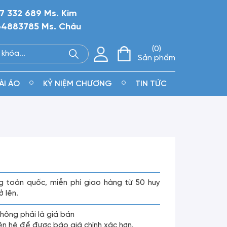
7 332 689 Ms. Kim
4883785 Ms. Châu
0
Sản phẩm
ÀI ÁO
KỶ NIỆM CHƯƠNG
TIN TỨC
g toàn quốc, miễn phí giao hàng từ 50 huy
ở lên.
không phải là giá bán
liên hệ để được báo giá chính xác hơn.