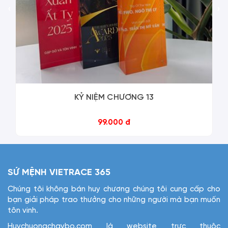
‹
›
KỶ NIỆM CHƯƠNG 13
99.000 đ
SỨ MỆNH VIETRACE 365
Chúng tôi không bán huy chương chúng tôi cung cấp cho
bạn giải pháp trao thưởng cho những người mà bạn muốn
tôn vinh.
Huychuongchaybo.com là website trực thuộc