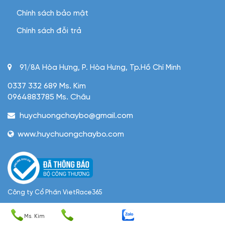
Chính sách bảo mật
Chính sách đỗi trả
91/8A Hòa Hưng, P. Hòa Hưng, Tp.Hồ Chí Minh
0337 332 689 Ms. Kim
0964883785 Ms. Châu
huychuongchaybo@gmail.com
www.huychuongchaybo.com
Công ty Cổ Phần VietRace365
Giấy phép/MST: 0305952229 do Sở KHDTHCM cấp ngày
Ms. Kim