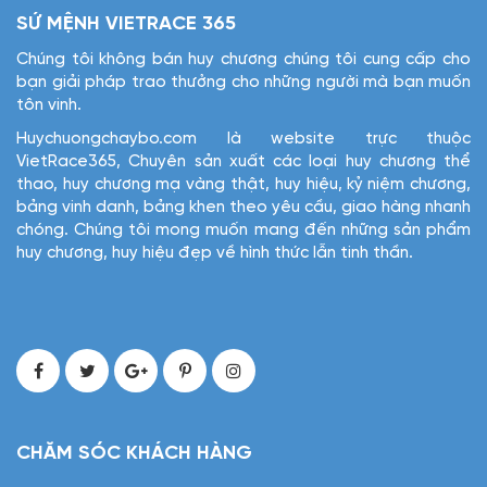
SỨ MỆNH VIETRACE 365
Chúng tôi không bán huy chương chúng tôi cung cấp cho
bạn giải pháp trao thưởng cho những người mà bạn muốn
tôn vinh.
Huychuongchaybo.com là website trực thuộc
VietRace365, Chuyên sản xuất các loại huy chương thể
thao, huy chương mạ vàng thật, huy hiệu, kỷ niệm chương,
bảng vinh danh, bảng khen theo yêu cầu, giao hàng nhanh
chóng. Chúng tôi mong muốn mang đến những sản phẩm
huy chương, huy hiệu đẹp về hình thức lẫn tinh thần.
CHĂM SÓC KHÁCH HÀNG