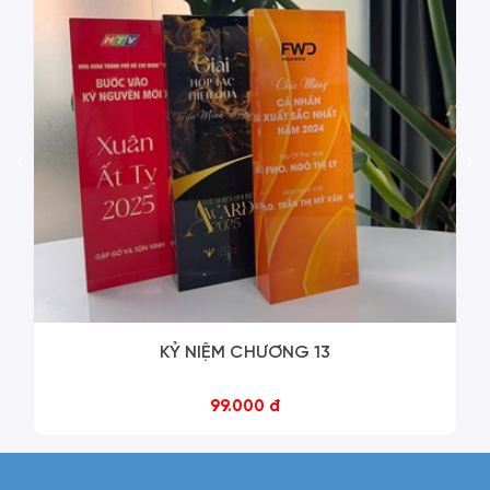
‹
›
KỶ NIỆM CHƯƠNG 13
99.000 đ