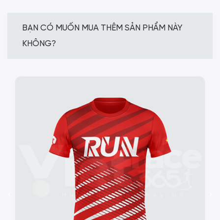
BẠN CÓ MUỐN MUA THÊM SẢN PHẨM NÀY
KHÔNG?
‹
›