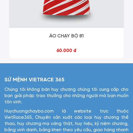
ÁO CHẠY BỘ 81
60.000 đ
SỨ MỆNH VIETRACE 365
Chúng tôi không bán huy chương chúng tôi cung cấp cho
bạn giải pháp trao thưởng cho những người mà bạn muốn
tôn vinh.
Huychuongchaybo.com là website trực thuộc
VietRace365, Chuyên sản xuất các loại huy chương thể
thao, huy chương mạ vàng thật, huy hiệu, kỷ niệm chương,
bảng vinh danh, bảng khen theo yêu cầu, giao hàng nhanh