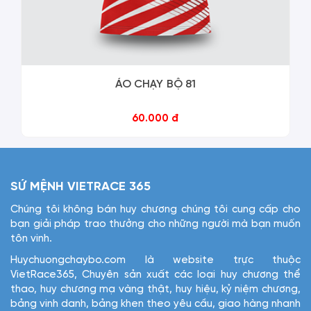
ÁO CHẠY BỘ 81
60.000 đ
SỨ MỆNH VIETRACE 365
Chúng tôi không bán huy chương chúng tôi cung cấp cho
bạn giải pháp trao thưởng cho những người mà bạn muốn
tôn vinh.
Huychuongchaybo.com là website trực thuộc
VietRace365, Chuyên sản xuất các loại huy chương thể
thao, huy chương mạ vàng thật, huy hiệu, kỷ niệm chương,
bảng vinh danh, bảng khen theo yêu cầu, giao hàng nhanh