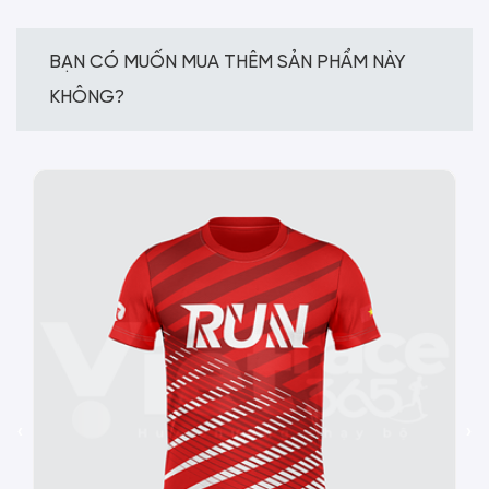
BẠN CÓ MUỐN MUA THÊM SẢN PHẨM NÀY
KHÔNG?
‹
›