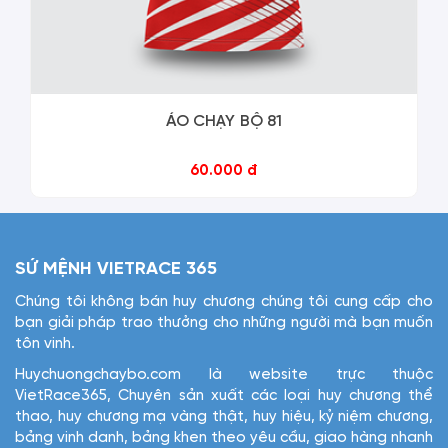
ÁO CHẠY BỘ 81
60.000 đ
SỨ MỆNH VIETRACE 365
Chúng tôi không bán huy chương chúng tôi cung cấp cho
bạn giải pháp trao thưởng cho những người mà bạn muốn
tôn vinh.
Huychuongchaybo.com là website trực thuộc
VietRace365, Chuyên sản xuất các loại huy chương thể
thao, huy chương mạ vàng thật, huy hiệu, kỷ niệm chương,
bảng vinh danh, bảng khen theo yêu cầu, giao hàng nhanh