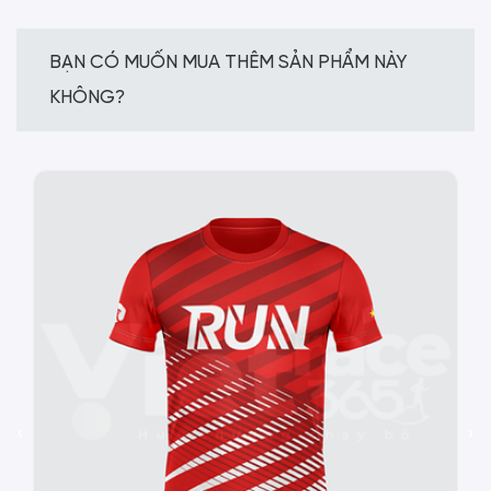
BẠN CÓ MUỐN MUA THÊM SẢN PHẨM NÀY
KHÔNG?
‹
›