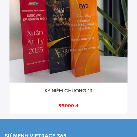
‹
›
KỶ NIỆM CHƯƠNG 13
99.000 đ
SỨ MỆNH VIETRACE 365