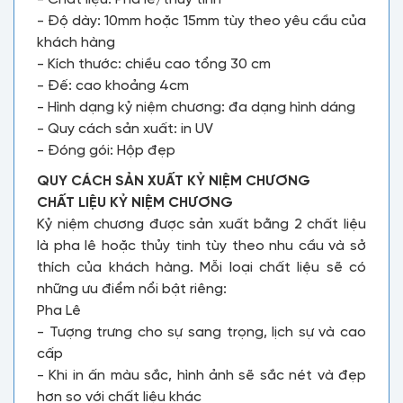
- Độ dày: 10mm hoặc 15mm tùy theo yêu cầu của
khách hàng
- Kích thước: chiều cao tổng 30 cm
- Đế: cao khoảng 4cm
- Hình dạng kỷ niệm chương: đa dạng hình dáng
- Quy cách sản xuất: in UV
- Đóng gói: Hộp đẹp
QUY CÁCH SẢN XUẤT KỶ NIỆM CHƯƠNG
CHẤT LIỆU KỶ NIỆM CHƯƠNG
Kỷ niệm chương được sản xuất bằng 2 chất liệu
là pha lê hoặc thủy tinh tùy theo nhu cầu và sở
thích của khách hàng. Mỗi loại chất liệu sẽ có
những ưu điểm nổi bật riêng:
Pha Lê
- Tượng trưng cho sự sang trọng, lịch sự và cao
cấp
- Khi in ấn màu sắc, hình ảnh sẽ sắc nét và đẹp
hơn so với chất liệu khác