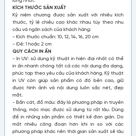
lòng nhất.
KÍCH THƯỚC SẢN XUẤT
Kỷ niệm chương được sản xuất với nhiều kích
thước, tỷ lệ chiều cao khác nhau tùy theo nhu
cầu và ngân sách của khách hàng:
- Kích thước chuẩn: 10, 12, 14, 16, 20 cm
- Đế: 1 hoặc 2 cm
QUY CÁCH IN ẤN
- In UV: sử dụng kỹ thuật in hiện đại nhất có thể
in ấn nhanh chóng tất cả các nội dung đa dạng,
phức tạp theo yêu cầu của khách hàng. Kỹ thuật
in UV còn giúp sản phẩm có độ bền cao, giữ
được hình ảnh và nội dung luôn sắc nét, đẹp
mắt.
- Bắn cát, đổ màu: đây là phương pháp in truyền
thống, mộc mạc được sử dụng từ rất lâu. Dùng
để in những sản phẩm có thiết kế đơn giản. Do
mất nhiều công đoạn hơn khi in so với các
phương pháp khác nên thời gian sản xuất sẽ lâu