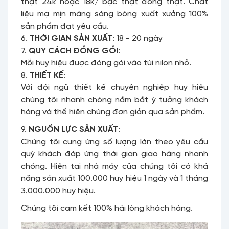
thật 24k hoặc 18k/ bạc thật đồng thật. Chất
liệu mạ mịn màng sáng bóng xuất xưởng 100%
sản phẩm đạt yêu cầu.
6.
THỜI GIAN SẢN XUẤT
: 18 - 20 ngày
7.
QUY CÁCH ĐÓNG GÓI
:
Mỗi huy hiệu được đóng gói vào túi nilon nhỏ.
8.
THIẾT KẾ
:
Với đội ngũ thiết kế chuyên nghiệp huy hiệu
chúng tôi nhanh chóng nắm bắt ý tưởng khách
hàng và thể hiện chúng đơn giản qua sản phẩm.
9.
NGUỒN LỰC SẢN XUẤT
:
Chúng tôi cung ứng số lượng lớn theo yêu cầu
quý khách đáp ứng thời gian giao hàng nhanh
chóng. Hiện tại nhà máy của chúng tôi có khả
năng sản xuất 100.000 huy hiệu 1 ngày và 1 tháng
3.000.000 huy hiệu.
Chúng tôi cam kết 100% hài lòng khách hàng.