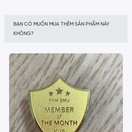
BẠN CÓ MUỐN MUA THÊM SẢN PHẨM NÀY
KHÔNG?
‹
›