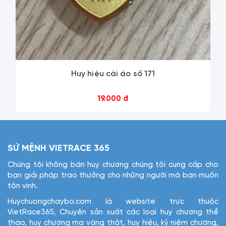
Huy hiệu cài áo số 171
19.000 đ
SỨ MỆNH VIETRACE 365
Chúng tôi không bán huy chương chúng tôi cung cấp cho
bạn giải pháp trao thưởng cho những người mà bạn muốn
tôn vinh.
Huychuongchaybo.com là website trực thuộc
VietRace365, Chuyên sản xuất các loại huy chương thể
thao, huy chương mạ vàng thật, huy hiệu, kỷ niệm chương,