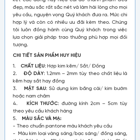
đẹp, màu sắc rất sắc nét và làm hài lòng cho mọi
yêu cầu, nguyện vọng Quý khách đưa ra. Mức chi
hợp lý và còn có nhiều ưu đãi kèm theo. Chúng
tôi luôn đồng hành cùng Quý khách trong việc
lựa chọn giải pháp trao thưởng phù hợp mọi đối
tượng.
CHI TIẾT SẢN PHẨM HUY HIỆU
1.
CHẤT LIỆU
: Hợp kim kẽm/ Sắt/ Đồng
2.
ĐỘ DÀY
: 1.2mm – 2mm tùy theo chất liệu là
kẽm hay sắt hay đồng
3.
MẶT SAU
: Sử dụng kim băng cài/ kim bướm
hoặc nam châm
4.
KÍCH THƯỚC
: đường kính 2cm – 5cm tùy
theo yêu cầu khách hàng
5.
MÀU SẮC VÀ MẠ:
- Theo chuẩn pantone màu khách yêu cầu
- Màu kim loại vàng sáng/bạc sáng/ đồng sáng,