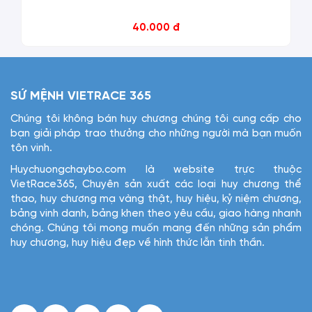
40.000 đ
SỨ MỆNH VIETRACE 365
Chúng tôi không bán huy chương chúng tôi cung cấp cho
bạn giải pháp trao thưởng cho những người mà bạn muốn
tôn vinh.
Huychuongchaybo.com là website trực thuộc
VietRace365, Chuyên sản xuất các loại huy chương thể
thao, huy chương mạ vàng thật, huy hiệu, kỷ niệm chương,
bảng vinh danh, bảng khen theo yêu cầu, giao hàng nhanh
chóng. Chúng tôi mong muốn mang đến những sản phẩm
huy chương, huy hiệu đẹp về hình thức lẫn tinh thần.