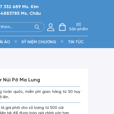
7 332 689 Ms. Kim
4883785 Ms. Châu
0
Sản phẩm
ÀI ÁO
KỶ NIỆM CHƯƠNG
TIN TỨC
r Núi Pờ Ma Lung
g toàn quốc, miễn phí giao hàng từ 50 huy
ở lên.
 là giá phôi cho số lượng từ 500 cái
g liên hệ để được báo giá chính xác hơn