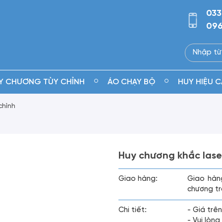
033
096
Y CHƯƠNG TÙY CHỈNH
ÁO CHẠY BỘ
HUY HIỆU C
chỉnh
Huy chương khắc lase
Giao hàng:
Giao hàn
chương tr
Chi tiết:
- Giá trên
- Vui lòn