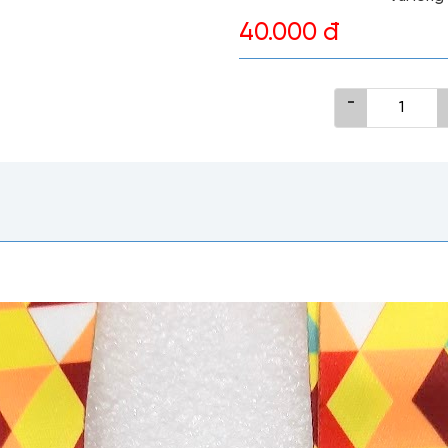
40.000 đ
-