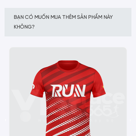
BẠN CÓ MUỐN MUA THÊM SẢN PHẨM NÀY
KHÔNG?
‹
›