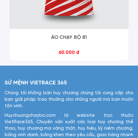
ÁO CHẠY BỘ 81
60.000 đ
SỨ MỆNH VIETRACE 365
Chúng tôi không bán huy chương chúng tôi cung cấp cho
bạn giải pháp trao thưởng cho những người mà bạn muốn
tôn vinh.
Huychuongchaybo.com là website trực thuộc
VietRace365, Chuyên sản xuất các loại huy chương thể
thao, huy chương mạ vàng thật, huy hiệu, kỷ niệm chương,
bảng vinh danh, bảng khen theo yêu cầu, giao hàng nhanh