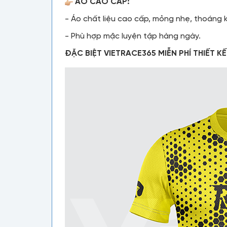
ÁO CAO CẤP:
- Áo chất liệu cao cấp, mỏng nhẹ, thoáng kh
- Phù hợp mặc luyện tập hàng ngày.
ĐẶC BIỆT VIETRACE365 MIỄN PHÍ THIẾT K