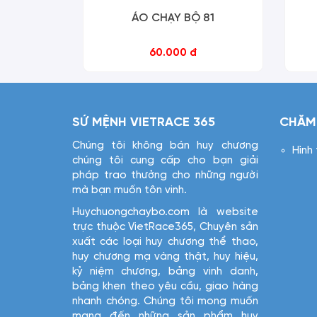
ÁO CHẠY BỘ 81
60.000 đ
SỨ MỆNH VIETRACE 365
CHĂM
Chúng tôi không bán huy chương
Hình
chúng tôi cung cấp cho bạn giải
pháp trao thưởng cho những người
mà bạn muốn tôn vinh.
Huychuongchaybo.com là website
trực thuộc VietRace365, Chuyên sản
xuất các loại huy chương thể thao,
huy chương mạ vàng thật, huy hiệu,
kỷ niệm chương, bảng vinh danh,
bảng khen theo yêu cầu, giao hàng
nhanh chóng. Chúng tôi mong muốn
mang đến những sản phẩm huy