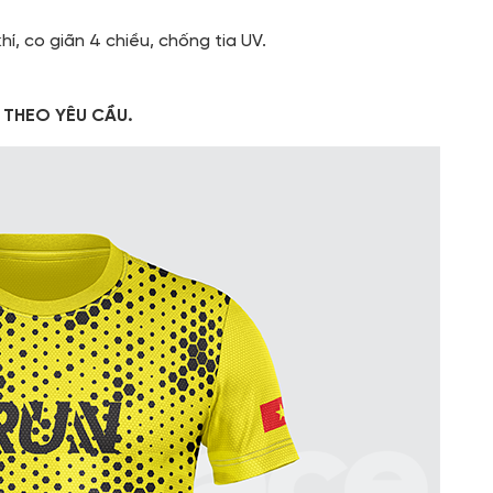
í, co giãn 4 chiều, chống tia UV.
Ế THEO YÊU CẦU.