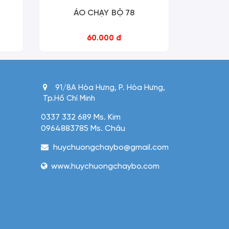
ÁO CHẠY BỘ 78
ÁO
60.000 đ
91/8A Hòa Hưng, P. Hòa Hưng,
Tp.Hồ Chí Minh
0337 332 689 Ms. Kim
0964883785 Ms. Châu
huychuongchaybo@gmail.com
www.huychuongchaybo.com