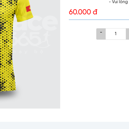
- Vui lòn
60.000 đ
-