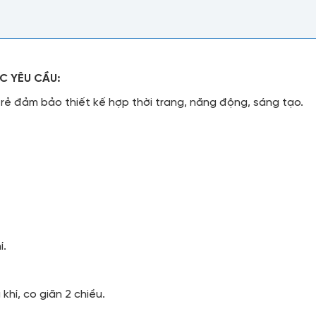
C YÊU CẦU:
trẻ đảm bảo thiết kế hợp thời trang, năng động, sáng tạo.
í.
khí, co giãn 2 chiều.