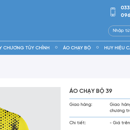
033
096
Y CHƯƠNG TÙY CHỈNH
ÁO CHẠY BỘ
HUY HIỆU C
ÁO CHẠY BỘ 39
Giao hàng:
Giao hàn
chương tr
Chi tiết:
- Giá trên